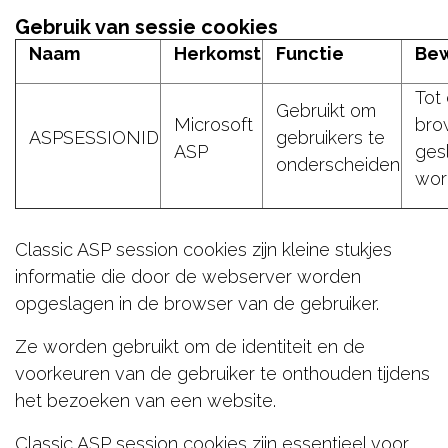
Gebruik van sessie cookies
Naam
Herkomst
Functie
Bew
Tot
Gebruikt om
Microsoft
bro
ASPSESSIONID
gebruikers te
ASP
ges
onderscheiden
wor
Classic ASP session cookies zijn kleine stukjes
informatie die door de webserver worden
opgeslagen in de browser van de gebruiker.
Ze worden gebruikt om de identiteit en de
voorkeuren van de gebruiker te onthouden tijdens
het bezoeken van een website.
Classic ASP session cookies zijn essentieel voor