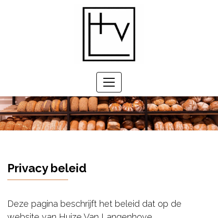
Home
Assortiment
Feestfolder
Over
ons
Contact
Online bestellen
Privacy beleid
Deze pagina beschrijft het beleid dat op de
website van Huize Van Langenhove