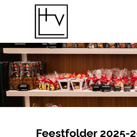
Home
Assortiment
Feestfolder
Over
ons
Contact
Online bestellen
Feestfolder 2025-