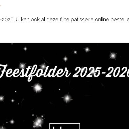
2026. U kan ook al deze fijne patisserie online bestelle